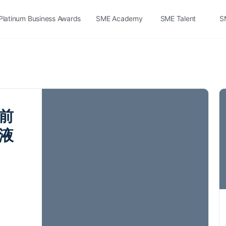
Platinum Business Awards
SME Academy
SME Talent
S
前
液