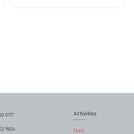
Activities
50 0177
02 9654
Feed